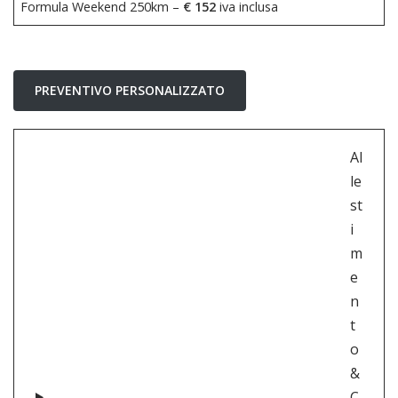
Formula Weekend 250km –
€ 152
iva inclusa
PREVENTIVO PERSONALIZZATO
Al
le
st
i
m
e
n
t
o
&
C