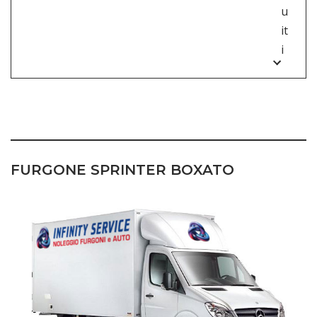
u
it
i
NOLEGGIO FURGONI TORINO
FURGONE
SPRINTER BOXATO