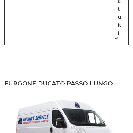
a
t
u
it
i
NOLEGGIO FURGONI TORINO
FURGONE
DUCATO PASSO LUNGO