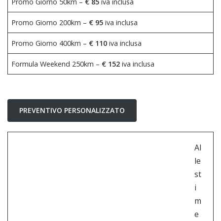
Promo Giorno 50km –
€ 85
iva inclusa
Promo Giorno 200km –
€ 95
iva inclusa
Promo Giorno 400km –
€ 110
iva inclusa
Formula Weekend 250km –
€ 152
iva inclusa
PREVENTIVO PERSONALIZZATO
Al
le
st
i
m
e